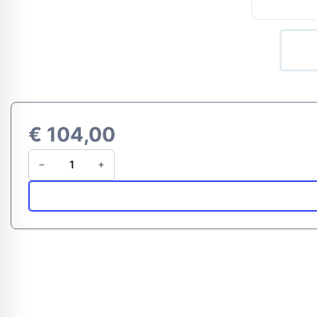
€
104,00
Schaummaxx
Lubricant
aantal