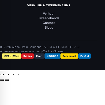
VERHUUR & TWEEDEHANDS
Verhuur
Tweedehands
Contact
Blogs
© 2026 Alpha Drain Solutions BV · BTW BE0763.946.759
Algemene voorwaarden
Privacy
Cookies
Sitemap
iDEAL | Wero
Belfius
Kaart
KBC/CBC
Bancontact
PayPal