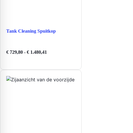
Tank Cleaning Spuitkop
Prijsklasse:
€
729,80
-
€
1.480,41
€ 729,80
tot
€ 1.480,41