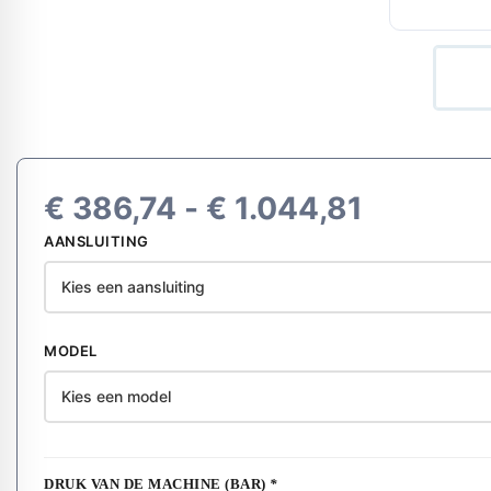
Prijskla
€
386,74
-
€
1.044,81
AANSLUITING
€ 386,7
tot
€ 1.044,
MODEL
DRUK VAN DE MACHINE (BAR)
*