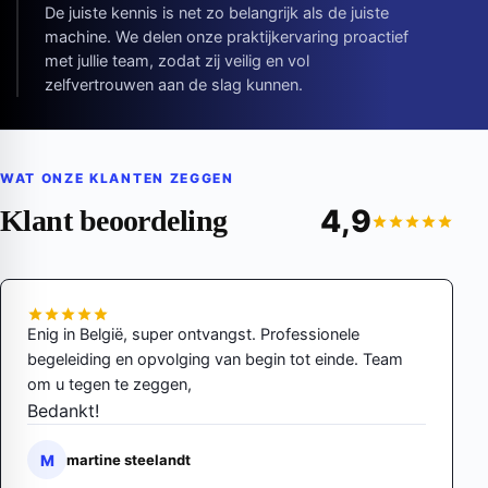
De juiste kennis is net zo belangrijk als de juiste
machine. We delen onze praktijkervaring proactief
met jullie team, zodat zij veilig en vol
zelfvertrouwen aan de slag kunnen.
WAT ONZE KLANTEN ZEGGEN
4,9
Klant beoordeling
Enig in België, super ontvangst. Professionele
begeleiding en opvolging van begin tot einde. Team
om u tegen te zeggen,
Bedankt!
M
martine steelandt