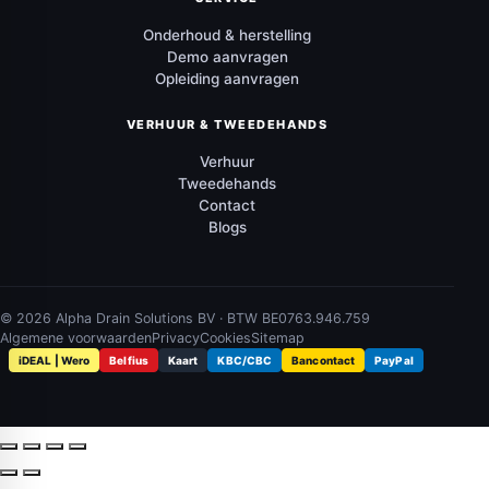
Onderhoud & herstelling
Demo aanvragen
Opleiding aanvragen
VERHUUR & TWEEDEHANDS
Verhuur
Tweedehands
Contact
Blogs
© 2026 Alpha Drain Solutions BV · BTW BE0763.946.759
Algemene voorwaarden
Privacy
Cookies
Sitemap
iDEAL | Wero
Belfius
Kaart
KBC/CBC
Bancontact
PayPal