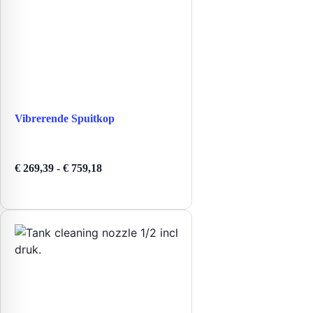
Vibrerende Spuitkop
Prijsklasse:
€
269,39
-
€
759,18
€ 269,39
tot
€ 759,18