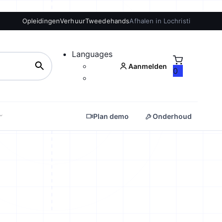
Opleidingen
Verhuur
Tweedehands
Afhalen in Lochristi
Languages
Aanmelden
0
Plan demo
Onderhoud