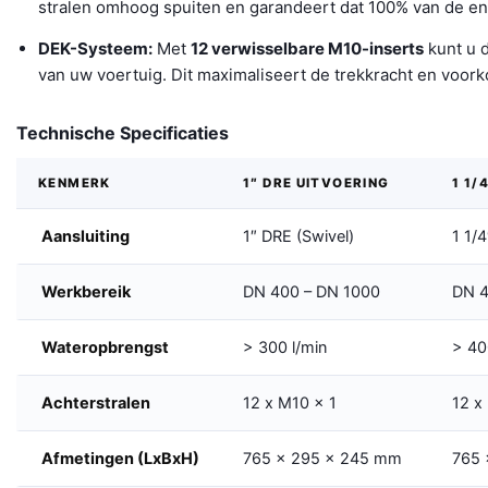
stralen omhoog spuiten en garandeert dat 100% van de ene
DEK-Systeem:
Met
12 verwisselbare M10-inserts
kunt u 
van uw voertuig. Dit maximaliseert de trekkracht en voor
Technische Specificaties
KENMERK
1″ DRE UITVOERING
1 1/
Aansluiting
1″ DRE (Swivel)
1 1/
Werkbereik
DN 400 – DN 1000
DN 4
Wateropbrengst
> 300 l/min
> 40
Achterstralen
12 x M10 x 1
12 x
Afmetingen (LxBxH)
765 x 295 x 245 mm
765 