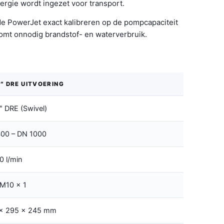
rgie wordt ingezet voor transport.
de PowerJet exact kalibreren op de pompcapaciteit
komt onnodig brandstof- en waterverbruik.
4″ DRE UITVOERING
4″ DRE (Swivel)
00 – DN 1000
0 l/min
 M10 x 1
x 295 x 245 mm