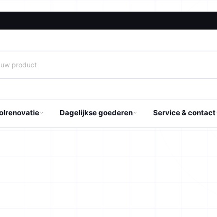
er uw product
olrenovatie
Dagelijkse goederen
Service & contact