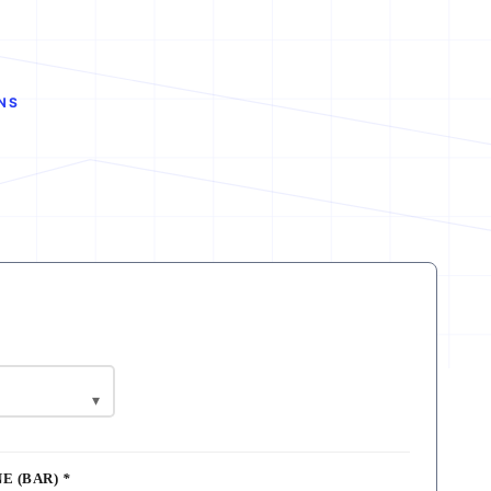
NS
▾
E (BAR)
*