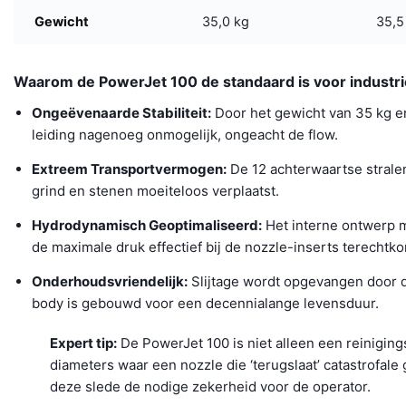
Gewicht
35,0 kg
35,5
Waarom de PowerJet 100 de standaard is voor industrië
Ongeëvenaarde Stabiliteit:
Door het gewicht van 35 kg en
leiding nagenoeg onmogelijk, ongeacht de flow.
Extreem Transportvermogen:
De 12 achterwaartse strale
grind en stenen moeiteloos verplaatst.
Hydrodynamisch Geoptimaliseerd:
Het interne ontwerp m
de maximale druk effectief bij de nozzle-inserts terechtko
Onderhoudsvriendelijk:
Slijtage wordt opgevangen door d
body is gebouwd voor een decennialange levensduur.
Expert tip:
De PowerJet 100 is niet alleen een reinigings
diameters waar een nozzle die ‘terugslaat’ catastrofal
deze slede de nodige zekerheid voor de operator.