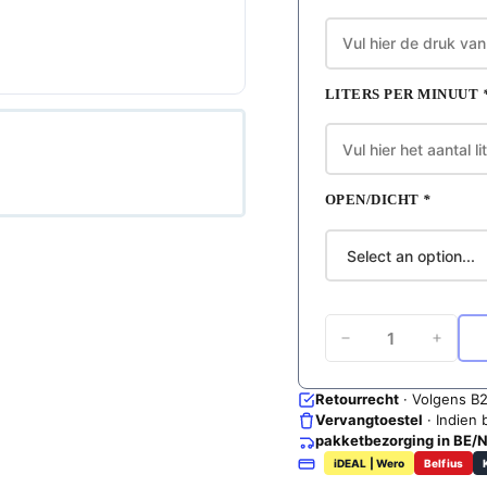
LITERS PER MINUUT
OPEN/DICHT
*
PowerJet
100
aantal
Retourrecht
· Volgens B
Vervangtoestel
· Indien 
pakketbezorging in BE/
iDEAL | Wero
Belfius