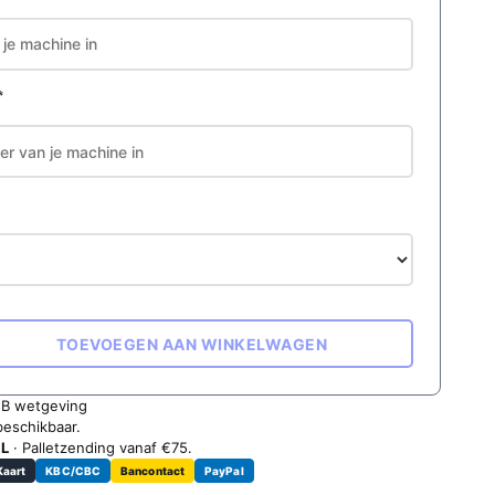
*
TOEVOEGEN AAN WINKELWAGEN
2B wetgeving
beschikbaar.
NL
· Palletzending vanaf €75.
Kaart
KBC/CBC
Bancontact
PayPal