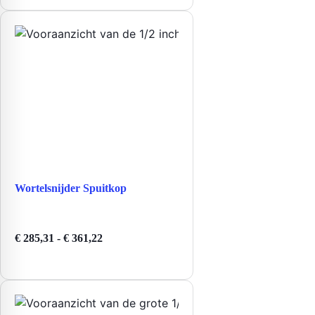
tot
€ 950,22
Wortelsnijder Spuitkop
Prijsklasse:
€
285,31
-
€
361,22
€ 285,31
tot
€ 361,22