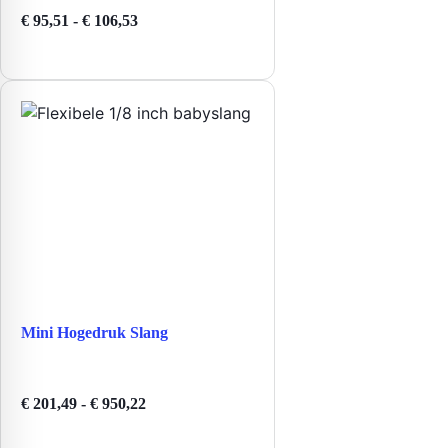
Prijsklasse:
€
95,51
-
€
106,53
€ 95,51
tot
€ 106,53
Mini Hogedruk Slang
Prijsklasse:
€
201,49
-
€
950,22
€ 201,49