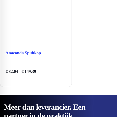
Anaconda Spuitkop
Prijsklasse:
€
82,04
-
€
149,39
€ 82,04
tot
€ 149,39
Meer dan leverancier. Een
partner in de praktijk.