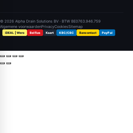
© 2026 Alpha Drain Solutions BV · BTW BE0763.946.759
Algemene voorwaarden
Privacy
Cookies
Sitemap
iDEAL | Wero
Belfius
Kaart
KBC/CBC
Bancontact
PayPal